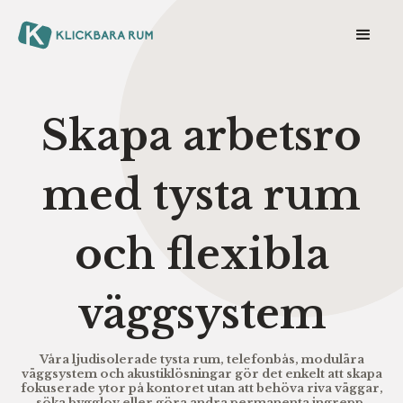
Skapa arbetsro
med tysta rum
och flexibla
väggsystem
Våra ljudisolerade tysta rum, telefonbås, modulära
väggsystem och akustiklösningar gör det enkelt att skapa
fokuserade ytor på kontoret utan att behöva riva väggar,
söka bygglov eller göra andra permanenta ingrepp.