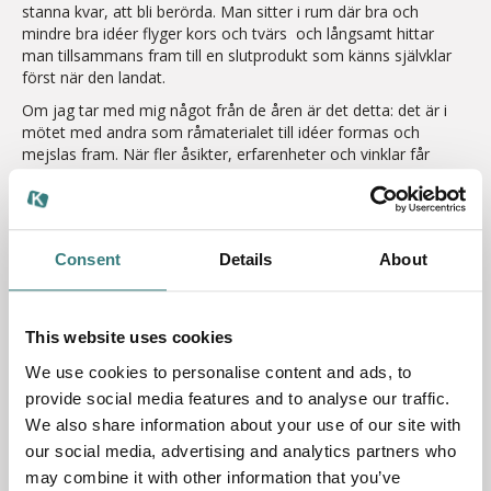
stanna kvar, att bli berörda. Man sitter i rum där bra och
mindre bra idéer flyger kors och tvärs och långsamt hittar
man tillsammans fram till en slutprodukt som känns självklar
först när den landat.
Om jag tar med mig något från de åren är det detta: det är i
mötet med andra som råmaterialet till idéer formas och
mejslas fram. När fler åsikter, erfarenheter och vinklar får
samspela blir resultatet bäst. Inte genom att sitta ensam och
försöka pressa fram något på ren gissning. Det är i alla fall min
erfarenhet.
Därför tror jag inte att AI tar över mitt jobb. Det blir ett av
Consent
Details
About
många verktyg som gör arbetet lättare. Vi kommer behöva AI
lika mycket som vi behöver trivsel och kreativitet för att göra
ett bra jobb, men riktningen, fingertoppskänslan och
This website uses cookies
tolkningen av stunden behöver fortfarande fångas av oss.
We use cookies to personalise content and ads, to
Kontoret 2.0 växer fram för att tjäna människan. En
arbetsmiljö som främjar produktivitet, men också närvaro. Där
provide social media features and to analyse our traffic.
tysta rum är en del av den kontorsdesign som gör att jag
We also share information about your use of our site with
längtar till kontoret. Där gemensamma, kreativa ytor bjuder in
our social media, advertising and analytics partners who
till det där samtalet som förändrar allt. Kontoret ska kunna ge
may combine it with other information that you’ve
arbetsglädje på samma gång som det erbjuder återhämtning.