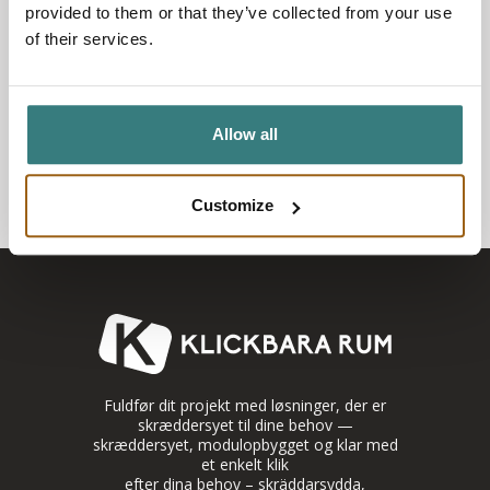
provided to them or that they’ve collected from your use
Ja du Kontoret 2.0, det är ingen lätt uppgift du har framför dig.
of their services.
Men vi kan väl ses på kontoret och spåna lite om framtiden.
Allow all
See More Posts
Customize
Fuldfør dit projekt med løsninger, der er
skræddersyet til dine behov —
skræddersyet, modulopbygget og klar med
et enkelt klik
efter dina behov – skräddarsydda,