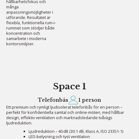
hållbarhetsfokus och
många
anpassningsmöjligheter i
utförande. Resultatet är
flexibla, funktionella rum-i-
rummet som stödjer både
koncentration och
samarbete i moderna
kontorsmiljöer.
Space 1
Telefonbås
1 person
Ett premium och rymligt ljudisolerat telefonbås för en person –
perfekt för konfidentiella samtal och online-möten, med hållbar
design, effektiv ventilation och marknadsledande tvåvägs
ljudreduktion.
Ljudreduktion – 40 dB (30.1 dB, Klass A, ISO 23351-1)
LED-belysning och tyst ventilation