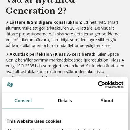
Generation 2?
⚡️
Lättare & Smidigare konstruktion:
Ett helt nytt, smart
aluminiumskelett gör arkitekturen 20 % lättare. De visuellt
lättare proportionerna och skarpare detaljerna ger poddarna
en sofistikerad närvaro, samtidigt som den lägre vikten gör
både installationen och framtida flyttar betydligt enklare.
⚡️
Akustisk perfektion (Klass A-certifierad):
Silen Space
Gen 2 behåller samma marknadsledande ljudreduktion (Klass A
enligt ISO 23351-1) som gjort serien känd. Skillnaden är att den
nya, ultrastabila konstruktionen säkrar den akustiska
perfektionen oavsett hur eller var monteringen sker. Den ger
en pålitlig, tvåvägs sekretess utan att någon artificiell
ljudmaskering behövs.
⚡️
Friskare luft med dubbelt flöde (2x):
Användarkomforten
Consent
Details
About
har styrt utvecklingen från dag ett. Gen 2 levererar ett luftflöde
som är dubbelt så högt som branschstandard, komplett med
ett effektivt Boost-läge som snabbt rensar luften.
This website uses cookies
⚡️
Full kontroll över din miljö
: En helt ny, integrerad
kontrollpanel är nu standard. Med fingertoppskänsla styr du