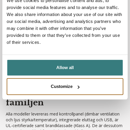
We use cookies to personalise content and ads, to
enkelt både ventilationens styrka samt belysningens intensitet
provide social media features and to analyse our traffic.
och färgtemperatur för att skapa optimala ljusscener för ditt
We also share information about your use of our site with
arbete.
our social media, advertising and analytics partners who
⚡️
Cirkulär hållbarhet genom Retrofit & Dynamics
Byggd
may combine it with other information that you’ve
för att hålla och utvecklas, inte ersättas. Den nya
provided to them or that they’ve collected from your use
produktplattformen gör att nyckelkomponenter kan bytas ut
of their services.
individuellt för att minimera avfall. Tack vare
Silen Dynamics
-
teknologin är dessutom både de inre och yttre panelerna lätta
att byta ut. Det betyder att du kan uppgradera teknik eller
ändra färg (allt från Chalk White till Sage Green och Clay Red) i
takt med att kontoret förändras.
Allow all
Möt de tre första
Customize
modellerna i Gen 2-
familjen
Alla modeller levereras med kontrollpanel (dimbar ventilation
och ljus styrka/temperatur), integrerade eluttag och USB, är
UL-certifierade samt brandklassade (Klass A). De är dessutom