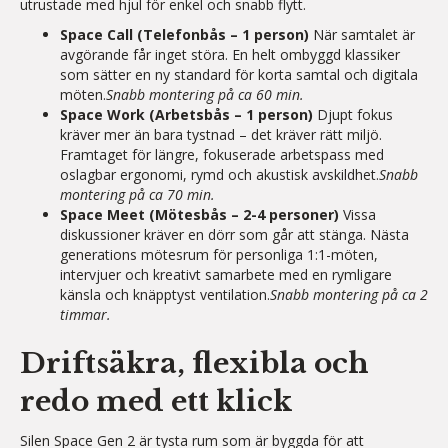
utrustade med hjul för enkel och snabb flytt.
Space Call (Telefonbås – 1 person)
När samtalet är
avgörande får inget störa. En helt ombyggd klassiker
som sätter en ny standard för korta samtal och digitala
möten.
Snabb montering på ca 60 min.
Space Work (Arbetsbås – 1 person)
Djupt fokus
kräver mer än bara tystnad – det kräver rätt miljö.
Framtaget för längre, fokuserade arbetspass med
oslagbar ergonomi, rymd och akustisk avskildhet.
Snabb
montering på ca 70 min.
Space Meet (Mötesbås – 2-4 personer)
Vissa
diskussioner kräver en dörr som går att stänga. Nästa
generations mötesrum för personliga 1:1-möten,
intervjuer och kreativt samarbete med en rymligare
känsla och knäpptyst ventilation.
Snabb montering på ca 2
timmar.
Driftsäkra, flexibla och
redo med ett klick
Silen Space Gen 2 är tysta rum som är byggda för att