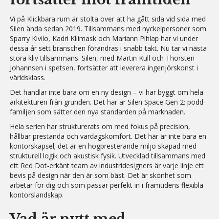
Vi på Klickbara rum är stolta över att ha gått sida vid sida med
Silen ända sedan 2019. Tillsammans med nyckelpersoner som
Sparry Kivilo, Kadri Kliimask och Mariann Pihlap har vi under
dessa år sett branschen förändras i snabb takt. Nu tar vi nästa
stora kliv tillsammans. Silen, med Martin Kull och Thorsten
Johannsen i spetsen, fortsätter att leverera ingenjörskonst i
världsklass.
Det handlar inte bara om en ny design – vi har byggt om hela
arkitekturen från grunden. Det här är Silen Space Gen 2: podd-
familjen som sätter den nya standarden på marknaden.
Hela serien har strukturerats om med fokus på precision,
hållbar prestanda och vardagskomfort. Det här är inte bara en
kontorskapsel; det är en högpresterande miljö skapad med
strukturell logik och akustisk fysik. Utvecklad tillsammans med
ett Red Dot-erkänt team av industridesigners är varje linje ett
bevis på design när den är som bäst. Det är skönhet som
arbetar för dig och som passar perfekt in i framtidens flexibla
kontorslandskap.
Vad är nytt med