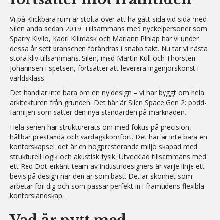
Vi på Klickbara rum är stolta över att ha gått sida vid sida med
Silen ända sedan 2019. Tillsammans med nyckelpersoner som
Sparry Kivilo, Kadri Kliimask och Mariann Pihlap har vi under
dessa år sett branschen förändras i snabb takt. Nu tar vi nästa
stora kliv tillsammans. Silen, med Martin Kull och Thorsten
Johannsen i spetsen, fortsätter att leverera ingenjörskonst i
världsklass.
Det handlar inte bara om en ny design – vi har byggt om hela
arkitekturen från grunden. Det här är Silen Space Gen 2: podd-
familjen som sätter den nya standarden på marknaden.
Hela serien har strukturerats om med fokus på precision,
hållbar prestanda och vardagskomfort. Det här är inte bara en
kontorskapsel; det är en högpresterande miljö skapad med
strukturell logik och akustisk fysik. Utvecklad tillsammans med
ett Red Dot-erkänt team av industridesigners är varje linje ett
bevis på design när den är som bäst. Det är skönhet som
arbetar för dig och som passar perfekt in i framtidens flexibla
kontorslandskap.
Vad är nytt med