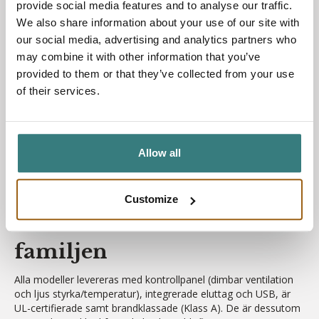
provide social media features and to analyse our traffic.
enkelt både ventilationens styrka samt belysningens intensitet
We also share information about your use of our site with
och färgtemperatur för att skapa optimala ljusscener för ditt
our social media, advertising and analytics partners who
arbete.
may combine it with other information that you’ve
⚡️
Cirkulär hållbarhet genom Retrofit & Dynamics
Byggd
provided to them or that they’ve collected from your use
för att hålla och utvecklas, inte ersättas. Den nya
of their services.
produktplattformen gör att nyckelkomponenter kan bytas ut
individuellt för att minimera avfall. Tack vare
Silen Dynamics
-
teknologin är dessutom både de inre och yttre panelerna lätta
att byta ut. Det betyder att du kan uppgradera teknik eller
ändra färg (allt från Chalk White till Sage Green och Clay Red) i
Allow all
takt med att kontoret förändras.
Möt de tre första
Customize
modellerna i Gen 2-
familjen
Alla modeller levereras med kontrollpanel (dimbar ventilation
och ljus styrka/temperatur), integrerade eluttag och USB, är
UL-certifierade samt brandklassade (Klass A). De är dessutom