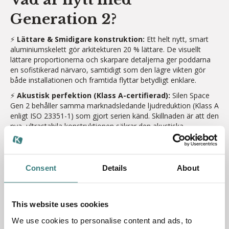
Generation 2?
⚡️
Lättare & Smidigare konstruktion:
Ett helt nytt, smart
aluminiumskelett gör arkitekturen 20 % lättare. De visuellt
lättare proportionerna och skarpare detaljerna ger poddarna
en sofistikerad närvaro, samtidigt som den lägre vikten gör
både installationen och framtida flyttar betydligt enklare.
⚡️
Akustisk perfektion (Klass A-certifierad):
Silen Space
Gen 2 behåller samma marknadsledande ljudreduktion (Klass A
enligt ISO 23351-1) som gjort serien känd. Skillnaden är att den
nya, ultrastabila konstruktionen säkrar den akustiska
perfektionen oavsett hur eller var monteringen sker. Den ger
en pålitlig, tvåvägs sekretess utan att någon artificiell
ljudmaskering behövs.
Consent
Details
About
⚡️
Friskare luft med dubbelt flöde (2x):
Användarkomforten
har styrt utvecklingen från dag ett. Gen 2 levererar ett luftflöde
som är dubbelt så högt som branschstandard, komplett med
ett effektivt Boost-läge som snabbt rensar luften.
This website uses cookies
⚡️
Full kontroll över din miljö
: En helt ny, integrerad
We use cookies to personalise content and ads, to
kontrollpanel är nu standard. Med fingertoppskänsla styr du