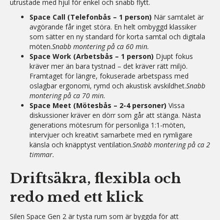
utrustade med hjul för enkel och snabb flytt.
Space Call (Telefonbås – 1 person)
När samtalet är
avgörande får inget störa. En helt ombyggd klassiker
som sätter en ny standard för korta samtal och digitala
möten.
Snabb montering på ca 60 min.
Space Work (Arbetsbås – 1 person)
Djupt fokus
kräver mer än bara tystnad – det kräver rätt miljö.
Framtaget för längre, fokuserade arbetspass med
oslagbar ergonomi, rymd och akustisk avskildhet.
Snabb
montering på ca 70 min.
Space Meet (Mötesbås – 2-4 personer)
Vissa
diskussioner kräver en dörr som går att stänga. Nästa
generations mötesrum för personliga 1:1-möten,
intervjuer och kreativt samarbete med en rymligare
känsla och knäpptyst ventilation.
Snabb montering på ca 2
timmar.
Driftsäkra, flexibla och
redo med ett klick
Silen Space Gen 2 är tysta rum som är byggda för att