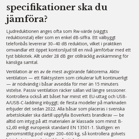
specifikationer ska du
jämföra?
Ljudreduktionen anges ofta som Rw-värde (väggts
reduktionstal) eller som en enkel dB-siffra. Ett välbyggt
telefonbås levererar 30–40 dB reduktion, vilket i praktiken
omvandlar ett öppet kontorsljud till en nivå jämförbar med ett
tyst bibliotek. Allt under 28 dB ger otillräcklig avskärmning för
känsliga samtal.
Ventilation är en av de mest avgörande faktorerna. Aktiv
ventilation — ett fläktsystem som cirkulerar luft kontinuerligt
— är nödvändig i båsar avsedda för mer än 15 minuters
vistelse. Passiv ventilation räcker sällan vid längre sessioner.
Kontrollera också att båset har minst ett EU-uttag och USB-
A/USB-C-laddning inbyggt; de flesta modeller på marknaden
erbjuder det sedan 2022. Alla båsar som placeras i svenska
arbetslokaler ska därtill uppfylla Boverkets brandkrav — be
alltid om intyg på att materialen är klassade som minst B-
s2,d0 enligt europeisk standard EN 13501-1. Slutligen: en
genomsnittlig pod väger 200–600 kg, så kontrollera golvets