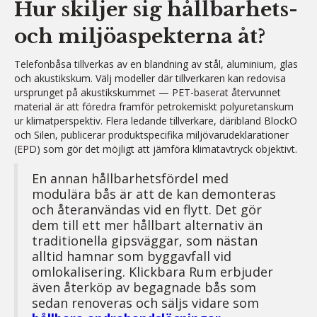
Hur skiljer sig hållbarhets-
och miljöaspekterna åt?
Telefonbåsa tillverkas av en blandning av stål, aluminium, glas
och akustikskum. Välj modeller där tillverkaren kan redovisa
ursprunget på akustikskummet — PET-baserat återvunnet
material är att föredra framför petrokemiskt polyuretanskum
ur klimatperspektiv. Flera ledande tillverkare, däribland BlockO
och Silen, publicerar produktspecifika miljövarudeklarationer
(EPD) som gör det möjligt att jämföra klimatavtryck objektivt.
En annan hållbarhetsfördel med
modulära bås är att de kan demonteras
och återanvändas vid en flytt. Det gör
dem till ett mer hållbart alternativ än
traditionella gipsväggar, som nästan
alltid hamnar som byggavfall vid
omlokalisering. Klickbara Rum erbjuder
även återköp av begagnade bås som
sedan renoveras och säljs vidare som