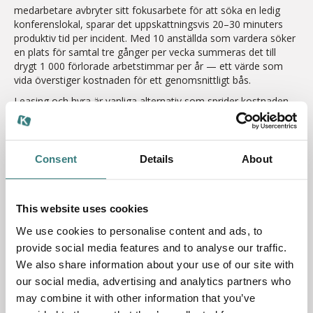
medarbetare avbryter sitt fokusarbete för att söka en ledig
konferenslokal, sparar det uppskattningsvis 20–30 minuters
produktiv tid per incident. Med 10 anställda som vardera söker
en plats för samtal tre gånger per vecka summeras det till
drygt 1 000 förlorade arbetstimmar per år — ett värde som
vida överstiger kostnaden för ett genomsnittligt bås.
Leasing och hyra är vanliga alternativ som sprider kostnaden
och ger möjlighet att byta modell när behoven förändras.
Klickbara Rum erbjuder
finansieringslösningar
anpassade
för just den typen av flexibilitet.
Consent
Details
About
This website uses cookies
We use cookies to personalise content and ads, to
provide social media features and to analyse our traffic.
We also share information about your use of our site with
our social media, advertising and analytics partners who
Quick visual AI guide
may combine it with other information that you’ve