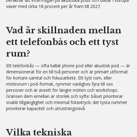
beräknar att efterfrågan på akustiska pods och båsar i Europa
växer med cirka 18 procent per år fram till 2027.
Vad är skillnaden mellan
ett telefonbås och ett tyst
rum?
Ett telefonbås — ofta kallat phone pod eller akustisk pod — är
dimensionerat för en till två personer och är primärt utformat
för kortare samtal och fokusarbete. Ett tyst rum, eller
mötesrum i pod-format, rymmer vanligtvis fyra till sex
personer och är avsett för längre möten och workshops.
Gränsen dem emellan är storlek och syfte: båset prioriterar
snabb tillgänglighet och minimal fotavtryck; det tysta rummet
prioriterar kapacitet och utrustningsnivå.
Vilka tekniska