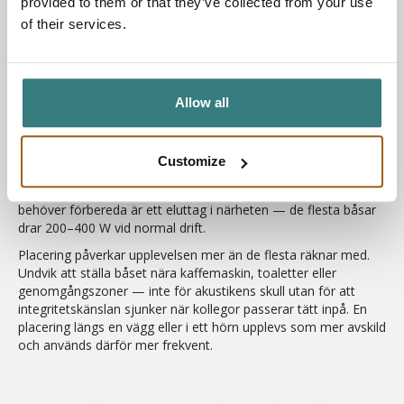
provided to them or that they’ve collected from your use
of their services.
Hur installeras ett
telefonbås utan att det blir
ett byggprojekt?
Allow all
De flesta moderna telefonbåsar är plug-and-play: de monteras
på plats av leverantörens tekniker, kräver ingen bygglov och
Customize
lämnar inga permanenta spår i lokalen. Monteringstiden för ett
enpersonsbås är normalt fyra till åtta timmar. Det enda du
behöver förbereda är ett eluttag i närheten — de flesta båsar
drar 200–400 W vid normal drift.
Placering påverkar upplevelsen mer än de flesta räknar med.
Undvik att ställa båset nära kaffemaskin, toaletter eller
genomgångszoner — inte för akustikens skull utan för att
integritetskänslan sjunker när kollegor passerar tätt inpå. En
placering längs en vägg eller i ett hörn upplevs som mer avskild
och används därför mer frekvent.