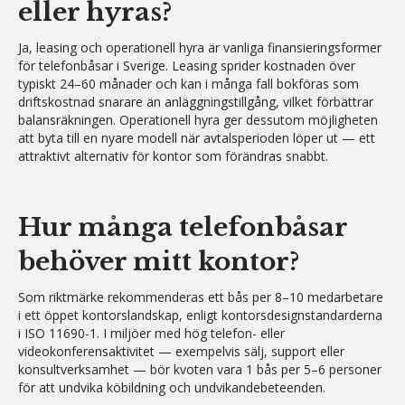
eller hyras?
Ja, leasing och operationell hyra är vanliga finansieringsformer
för telefonbåsar i Sverige. Leasing sprider kostnaden över
typiskt 24–60 månader och kan i många fall bokföras som
driftskostnad snarare än anläggningstillgång, vilket förbättrar
balansräkningen. Operationell hyra ger dessutom möjligheten
att byta till en nyare modell när avtalsperioden löper ut — ett
attraktivt alternativ för kontor som förändras snabbt.
Hur många telefonbåsar
behöver mitt kontor?
Som riktmärke rekommenderas ett bås per 8–10 medarbetare
i ett öppet kontorslandskap, enligt kontorsdesignstandarderna
i ISO 11690-1. I miljöer med hög telefon- eller
videokonferensaktivitet — exempelvis sälj, support eller
konsultverksamhet — bör kvoten vara 1 bås per 5–6 personer
för att undvika köbildning och undvikandebeteenden.